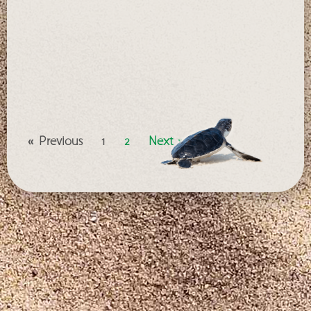
SO
ME
ih
un
Auf
Le
« Previous
1
2
Next »