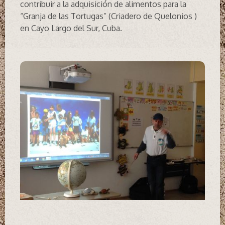
contribuir a la adquisición de alimentos para la
“Granja de las Tortugas” (Criadero de Quelonios )
en Cayo Largo del Sur, Cuba.
S
Me
Pr
d
Sc
Mä
Wi
de
wi
Em
Me
Mo